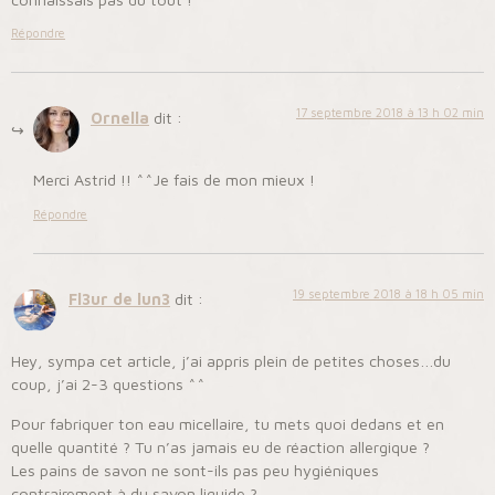
Répondre
17 septembre 2018 à 13 h 02 min
Ornella
dit :
Merci Astrid !! ^^Je fais de mon mieux !
Répondre
19 septembre 2018 à 18 h 05 min
Fl3ur de lun3
dit :
Hey, sympa cet article, j’ai appris plein de petites choses…du
coup, j’ai 2-3 questions ^^
Pour fabriquer ton eau micellaire, tu mets quoi dedans et en
quelle quantité ? Tu n’as jamais eu de réaction allergique ?
Les pains de savon ne sont-ils pas peu hygiéniques
contrairement à du savon liquide ?