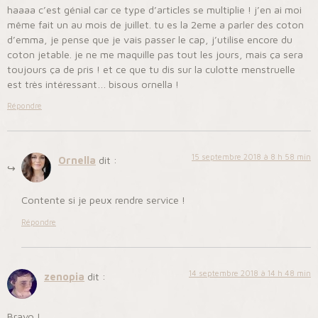
haaaa c’est génial car ce type d’articles se multiplie ! j’en ai moi
même fait un au mois de juillet. tu es la 2eme a parler des coton
d’emma, je pense que je vais passer le cap, j’utilise encore du
coton jetable. je ne me maquille pas tout les jours, mais ça sera
toujours ça de pris ! et ce que tu dis sur la culotte menstruelle
est très intéressant… bisous ornella !
Répondre
15 septembre 2018 à 8 h 58 min
Ornella
dit :
Contente si je peux rendre service !
Répondre
14 septembre 2018 à 14 h 48 min
zenopia
dit :
Bravo !