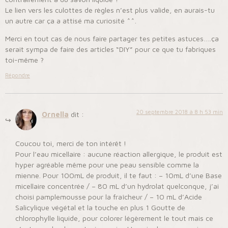
Le lien vers les culottes de règles n’est plus valide, en aurais-tu
un autre car ça a attisé ma curiosité ^^.
Merci en tout cas de nous faire partager tes petites astuces….ça
serait sympa de faire des articles “DIY” pour ce que tu fabriques
toi-même ?
Répondre
20 septembre 2018 à 8 h 53 min
Ornella
dit :
Coucou toi, merci de ton intérêt !
Pour l’eau micellaire : aucune réaction allergique, le produit est
hyper agréable même pour une peau sensible comme la
mienne. Pour 100mL de produit, il te faut : – 10mL d’une Base
micellaire concentrée / – 80 mL d’un hydrolat quelconque, j’ai
choisi pamplemousse pour la fraîcheur / – 10 mL d’Acide
Salicylique végétal et la touche en plus 1 Goutte de
chlorophylle liquide, pour colorer légèrement le tout mais ce