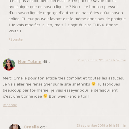
n’est pas absolument nécessaire. Un pain de savon moins
hygiénique que du savon liquide ? Non ! Le bouton pressoir
d’un savon liquide regorge d’autant de bactéries qu’un savon
solide. Et leur pouvoir lavant est le même donc pas de panique
! Je vais modifier le lien, mais il s’agit du site THINX. Bonne
visite !
Répondre
21 septembre 2018 à 17 h 52 min
Mon Totem
dit :
Merci Ornella pour ton article très complet et toutes les astuces.
Je vais aller me renseigner sur le site shethinks
Tu fabriques
beaucoup par toi-même, je vais essayer pour le démaquillant
c’est une bonne idée
Bon week-end à toi!!
Répondre
23 septembre 2018 à 16 h 53 min
Ornella
dit :