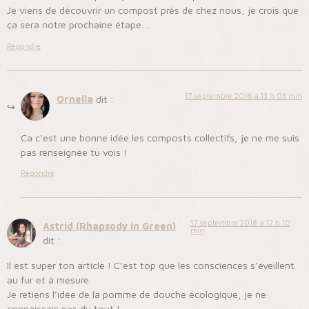
Je viens de découvrir un compost près de chez nous, je crois que
ça sera notre prochaine étape…
Répondre
17 septembre 2018 à 13 h 03 min
Ornella
dit :
Ca c’est une bonne idée les composts collectifs, je ne me suis
pas renseignée tu vois !
Répondre
17 septembre 2018 à 12 h 10
Astrid (Rhapsody in Green)
min
dit :
Il est super ton article ! C’est top que les consciences s’éveillent
au fur et à mesure.
Je retiens l’idée de la pomme de douche écologique, je ne
connaissais pas du tout !