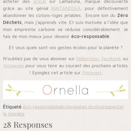
acheter des
oriculi
sur Lamazuna, marque découverte
grâce au site génial
WAITANDSEA
, pour définitivement
abandonner les cotons-tiges jetables.
E
ncore loin du
Zéro
Déchets
, mais j’apprends vite. Et suis motivée à l’idée que
mon empreinte carbone se réduise considérablement. Je
fais de mon mieux pour devenir
éco-responsable
.
Et vous quels sont vos gestes écolos pour la planète ?
N’oubliez pas de vous abonner sur
Hellocoton
,
Facebook
ou
Instagram
pour vous tenir au courant des prochains articles
! Epinglez cet article sur
Pinterest
.
Étiqueté
éco-responsable
écolo
gestes écolos
respecter
la planète
28 Responses