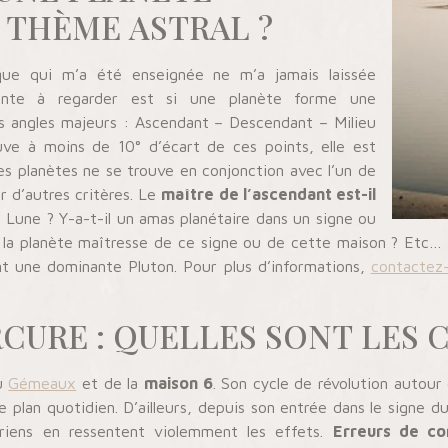
 THÈME ASTRAL ?
que qui m’a été enseignée ne m’a jamais laissée
ante à regarder est si une planète forme une
s angles majeurs : Ascendant – Descendant – Milieu
uve à moins de 10° d’écart de ces points, elle est
planètes ne se trouve en conjonction avec l’un de
r d’autres critères. Le
maître de l’ascendant est-il
a Lune ? Y-a-t-il un amas planétaire dans un signe ou
st la planète maîtresse de ce signe ou de cette maison ? Etc…
nt une dominante Pluton. Pour plus d’informations,
contactez
URE : QUELLES SONT LES 
du
Gémeaux
et de la
maison 6
. Son cycle de révolution autour
e plan quotidien. D’ailleurs, depuis son entrée dans le signe d
riens en ressentent violemment les effets.
Erreurs de co