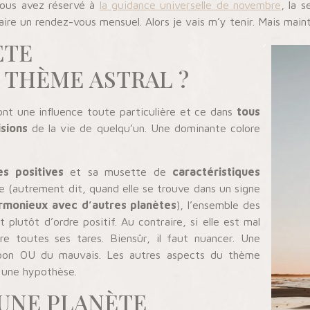
 vous avez réservé à
la guidance universelle de novembre
, la 
ire un rendez-vous mensuel. Alors je vais m’y tenir. Mais main
ÈTE
 THÈME ASTRAL ?
ont une influence toute particulière et ce dans
tous
isions
de la vie de quelqu’un. Une dominante colore
es positives
et sa musette de
caractéristiques
e (autrement dit, quand elle se trouve dans un signe
rmonieux avec d’autres planètes
), l’ensemble des
 plutôt d’ordre positif. Au contraire, si elle est mal
e toutes ses tares. Biensûr, il faut nuancer. Une
bon OU du mauvais. Les autres aspects du thème
 une hypothèse.
 UNE PLANÈTE