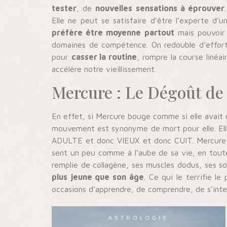
tester
, de
nouvelles sensations à éprouver
Elle ne peut se satisfaire d’être l’experte d
préfère être moyenne partout
mais pouvoir 
domaines de compétence. On redouble d’efforts 
pour
casser la routine
, rompre la course linéa
accélère notre vieillissement.
Mercure : Le Dégoût de 
En effet, si Mercure bouge comme si elle avait 
mouvement est synonyme de mort pour elle. Elle as
ADULTE et donc VIEUX et donc CUIT. Mercur
sent un peu comme à l’aube de sa vie, en toute
remplie de collagène, ses muscles dodus, ses sou
plus jeune que son âge
. Ce qui le terrifie l
occasions d’apprendre, de comprendre, de s’inter