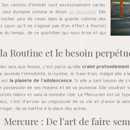
. Ses centres d’intérêt sont excessivement variés.
’un seul domaine comme le ferait
un Saturnien
. Elle
cocher plus de cases dans la grande colonne des
(quoi qu’il ne s’agisse pas d’un effort à fournir)
ire du temps, de ce quotidien qui nous brise et qui
la Routine et le besoin perpétu
des vers aux fesses, c’est parce qu’elle
craint profondément 
simile l’immobilité, la routine, le train-train, malgré elle à l
e est
la planète de l’adolescence
. Si elle a tant besoin de s
 possession de ses moyens et de sa jeunesse. Elle voudrait t
rires blancs et sans la moindre ride. Le Mercurien est un type d
e plus, c’est d’arriver au crépuscule de sa vie et d’avoir la s
roger, de se mettre à la place des autres.
Mercure : De l’art de faire se