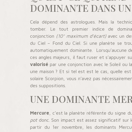
DOMINANTE DANS UN
Cela dépend des astrologues. Mais la techni
tomber. Le tout premier indice de domin
conjonction
(10° maximum d’écart)
avec un de
du Ciel – Fond du Ciel. Si une planète se tro
automatiquement dominante. Lorsqu’aucune des 
ces angles majeurs, il faut ruser et s’appuyer su
valorisé
par une conjonction avec le Soleil ou l
une maison ? Et si tel est est le cas, quelle e
solaire Scorpion, vous n’avez pas nécessaireme
des suppositions.
UNE DOMINANTE MERC
Mercure
, c’est la planète référente du signe 
pot
donc. Son impact est assez significatif sur l
partir du 1er novembre, les dominants Mercu