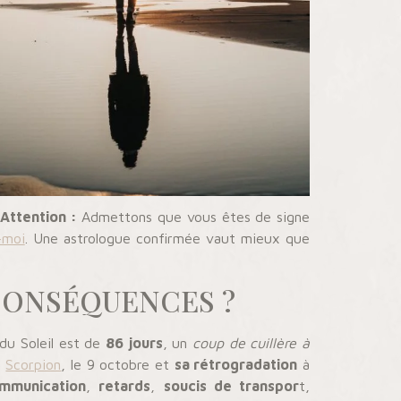
Attention :
Admettons que vous êtes de signe
-moi
. Une astrologue confirmée vaut mieux que
CONSÉQUENCES ?
 du Soleil est de
86 jours
, un
coup de cuillère à
u
Scorpion
, le 9 octobre et
sa rétrogradation
à
mmunication
,
retards
,
soucis de transpor
t,