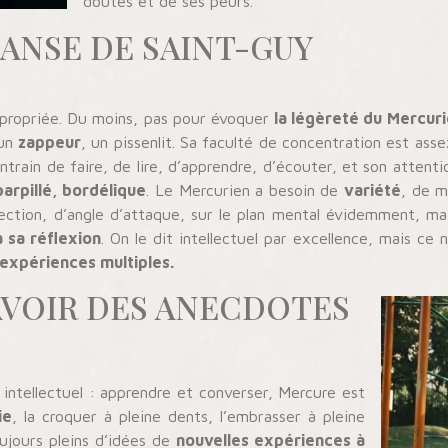
doutes et de ses peurs.
DANSE DE SAINT-GUY
ppropriée. Du moins, pas pour évoquer
la légèreté du Mercur
 un
zappeur
, un pissenlit. Sa faculté de concentration est assez
ntrain de faire, de lire, d’apprendre, d’écouter, et son attentio
parpillé, bordélique
. Le Mercurien a besoin de
variété
, de m
ction, d’angle d’attaque, sur le plan mental évidemment, mais 
 sa réflexion
. On le dit intellectuel par excellence, mais ce
expériences multiples.
 AVOIR DES ANECDOTES
intellectuel : apprendre et converser, Mercure est
ie
, la croquer à pleine dents, l’embrasser à pleine
ujours pleins d’idées de
nouvelles expériences à