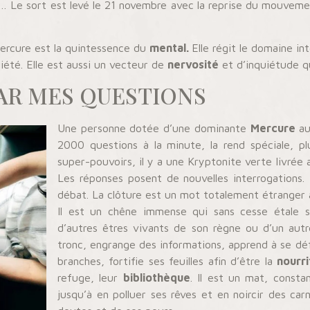
 Le sort est levé le 21 novembre avec la reprise du mouvemen
Mercure est la quintessence du
mental.
Elle régit le domaine int
été. Elle est aussi un vecteur de
nervosité
et d’inquiétude qu
PAR MES QUESTIONS
Une personne dotée d’une dominante
Mercure
au
2000 questions à la minute, la rend spéciale, p
super-pouvoirs, il y a une Kryptonite verte livrée 
Les réponses posent de nouvelles interrogations. E
débat. La clôture est un mot totalement étranger a
Il est un chêne immense qui sans cesse étale s
d’autres êtres vivants de son règne ou d’un autre
tronc, engrange des informations, apprend à se dé
branches, fortifie ses feuilles afin d’être la
nourri
refuge, leur
bibliothèque
. Il est un mat, consta
jusqu’à en polluer ses rêves et en noircir des ca