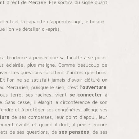
t direct de Mercure. Elle sortira du signe quant
ellectuel, la capacité d’apprentissage, le besoin
e l’on va détailler ci-après.
ra tendance à penser que sa faculté à se poser
lus éclairée, plus maligne. Comme beaucoup de
avec. Les questions suscitent d’autres questions.
t l’on ne se satisfait jamais d’avoir clôturé un
u Mercurien, puisque le sien, c’est
l’ouverture
.
ous terre, ses racines, vient
se connecter
à
. Sans cesse, il élargit la circonférence de son
fendre et à protéger ses congénères, allonge ses
ture
de ses comparses, leur point d’appui, leur
mment éveillé et quand il dort, il pense encore
rnets de ses questions, de
ses pensées
, de ses