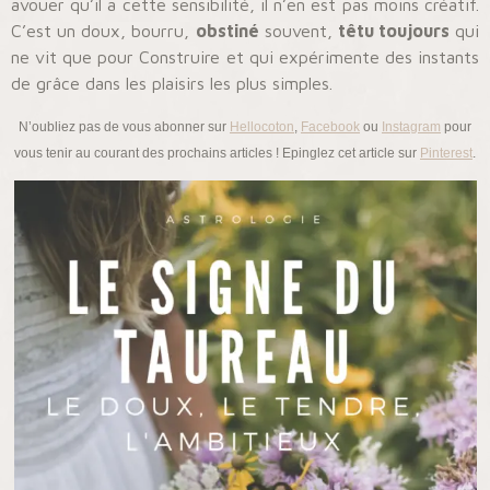
avouer qu’il a cette sensibilité, il n’en est pas moins créatif.
C’est un doux, bourru,
obstiné
souvent,
têtu toujours
qui
ne vit que pour Construire et qui expérimente des instants
de grâce dans les plaisirs les plus simples.
N’oubliez pas de vous abonner sur
Hellocoton
,
Facebook
ou
Instagram
pour
vous tenir au courant des prochains articles ! Epinglez cet article sur
Pinterest
.