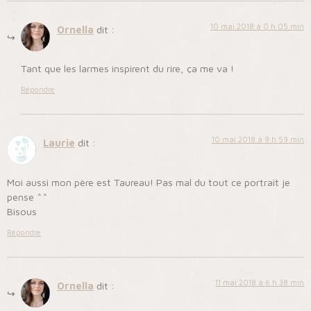
10 mai 2018 à 0 h 05 min
Ornella
dit :
Tant que les larmes inspirent du rire, ça me va !
Répondre
10 mai 2018 à 9 h 59 min
Laurie
dit :
Moi aussi mon père est Taureau! Pas mal du tout ce portrait je
pense ^^
Bisous
Répondre
11 mai 2018 à 6 h 38 min
Ornella
dit :