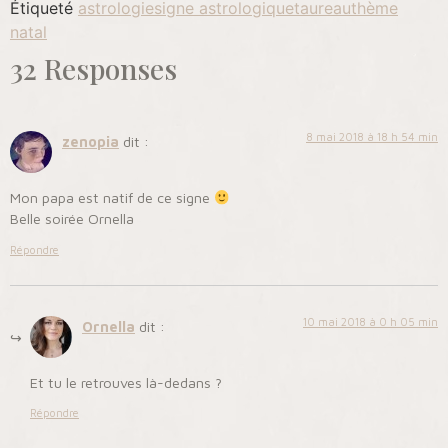
Étiqueté
astrologie
signe astrologique
taureau
thème
natal
32 Responses
8 mai 2018 à 18 h 54 min
zenopia
dit :
Mon papa est natif de ce signe
Belle soirée Ornella
Répondre
10 mai 2018 à 0 h 05 min
Ornella
dit :
Et tu le retrouves là-dedans ?
Répondre