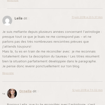
Répondre
11 juin 2018 à 23 h 37 min
Leila
dit :
Je suis méfiante depuis plusieurs années concernant l’astrologie :
presque tout ce que je lisais ne me correspond pas – et ne
parlons pas des très nombreuses rencontres prévues que
j’attends toujours!
Mais là, tu es en train de me réconcilier avec: je me reconnais
totalement dans ta description du taureau ! Les titres résument
bien la situation parfaitement développée dans le paragraphe.
Je pense donc revenir ponctuellement sur ton blog.
Répondre
12 juin 2018 à 7 h 02 min
Ornella
dit :
Bonjour Leila, que tu te réconciliés avec l’astrologie, c’est