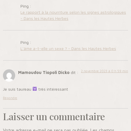
Ping :
Le rapport à la nourriture selon les signes astrologiques
- Dans les Hautes Herbes
Ping :
L’âme a-t-elle un sexe ? - Dans les Hautes Herbes
2 novembre 2023 à 0 h 59 min
Mamoudou Tiopoli Dicko
dit :
Je suis taureau
très intéressant
Répondre
Laisser un commentaire
Votre adresse e-mail ne sera pas publiée.
Les champs