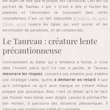
lire avant de dire que le propos est caricatural. Ceci est un
portrait de Taureau « pûr » (c’est à dire si toutes les
planètes et l’Ascendant se trouvaient dans cette
constellation). C’est un fait impossible. L’
analyse de votre
thème astral
nuance les lignes qui vont suivre, et les
enrichissent de paradoxes, et de complexités.
Le Taureau : créature lente
précautionneuse
Contrairement au Bélier qui a tendance à foncer, à vivre
dans l’instant parce qu’il n’a rien à perdre, le Taureau
mesurera les risques
, connaîtra ses ennemis puis établira
une stratégie viable, quitte
à démarrer en retard
. Il sait
qu’il rattrapera ce qu’il aura manqué en s’étant mieux
préparé que quiconque. Ainsi, c’est un diesel, qu’il ne faut
pas froisser mais mener avec doigté. Laissez-le préchauffer
son moteur, il parcourra des distances pharaoniques. Il
s’assure une progression solide et constante.