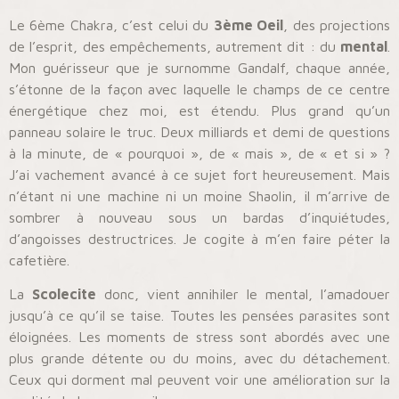
Le 6ème Chakra, c’est celui du
3ème Oeil
, des projections
de l’esprit, des empêchements, autrement dit : du
mental
.
Mon guérisseur que je surnomme Gandalf, chaque année,
s’étonne de la façon avec laquelle le champs de ce centre
énergétique chez moi, est étendu. Plus grand qu’un
panneau solaire le truc. Deux milliards et demi de questions
à la minute, de « pourquoi », de « mais », de « et si » ?
J’ai vachement avancé à ce sujet fort heureusement. Mais
n’étant ni une machine ni un moine Shaolin, il m’arrive de
sombrer à nouveau sous un bardas d’inquiétudes,
d’angoisses destructrices. Je cogite à m’en faire péter la
cafetière.
La
Scolecite
donc, vient annihiler le mental, l’amadouer
jusqu’à ce qu’il se taise. Toutes les pensées parasites sont
éloignées. Les moments de stress sont abordés avec une
plus grande détente ou du moins, avec du détachement.
Ceux qui dorment mal peuvent voir une amélioration sur la