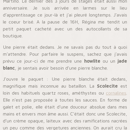
Martino. Le dernier des 3 jours de stages était aussi mon
anniversaire. Je suis arrivée en larmes sur le lieu
d’apprentissage ce jour-là et j’ai pleuré longtemps. J’avais
le coeur brisé. A la pause de 16H, Régina me tendit un
petit paquet cacheté avec un des autocollants de sa
boutique.
Une pierre était dedans. Je ne savais pas du tout à quoi
m’attendre. Pour parfaire le suspens, sachez que j’avais
prévu ce jour-ci de me prendre une
howlite
ou un
jade
blanc
, je sentais avoir besoin d’une pierre blanche.
J’ouvre le paquet : Une pierre blanche était dedans,
magnifique mais inconnue au bataillon. La
Scolecite
est
loin des habituels quartz roses, améthystes ou
cornalines
.
Elle n’est pas proposée à toutes les sauces. En forme de
galet et polie, elle était d’une douceur absolue dans mes
mains et envers mon âme aussi. C’était donc une Scolecite,
d’un crème opaque, laiteux avec des ramifications nacrées
un peu comme des vergetures anciennes. On aurait cru la