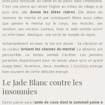
outil pour retrouver du calme et du plaisir dans l’immobilité.
C’est une pierre qui remet l’église au milieu du village si je
puis dire, elle
donne les idées claires
. Elle libère les
tensions du mental et par conséquent libère aussi celles
que génère le mental sur le corps, ses muscles, ses
tendons, ses viscères. Laiteux, lisse, le Jade semble ouvrir
un infini blanc, élastique, une sorte de temple du repos.
Instantanément en main, le ton est donné : Sa vibration et
sa couleur
brisent les chaînes du mental
. La détente est
perceptible. Le temps semble s’arrêter. Les pensées
parasites disparaissent pour ne laisser place qu’à un grand
nuage blanc, duveteux, doux, moelleux. L’
intuition
émerge
bien souvent de cette délicate énergie.
Le Jade Blanc contre les
insomnies
Cette pierre sera l’
amie de ceux dont le sommeil peine à