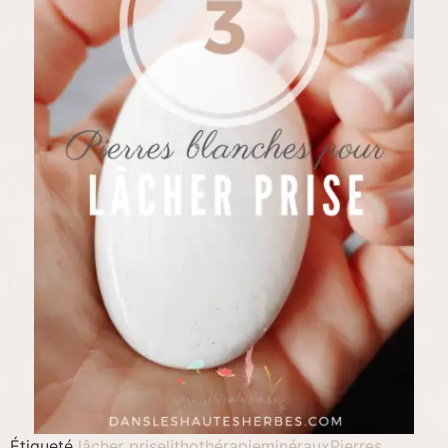
Étiqueté
lâcher prise
lithothérapie
minéraux
Pierres