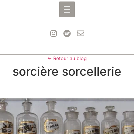
← Retour au blog
sorcière sorcellerie