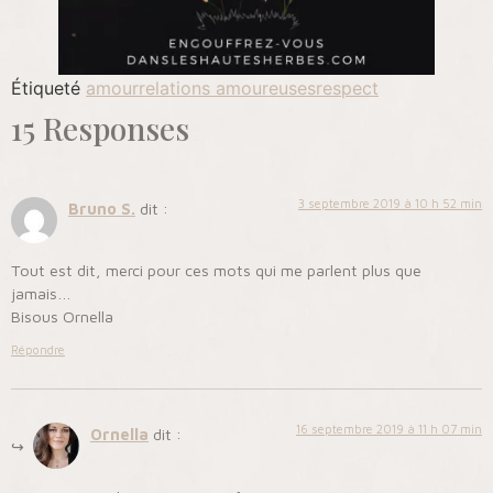
Étiqueté
amour
relations amoureuses
respect
15 Responses
3 septembre 2019 à 10 h 52 min
Bruno S.
dit :
Tout est dit, merci pour ces mots qui me parlent plus que
jamais…
Bisous Ornella
Répondre
16 septembre 2019 à 11 h 07 min
Ornella
dit :