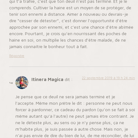
qui t’a trahie, c’est que ton deuil n’est pas terminé. Et je le
comprends. Cultiver la haine est un moyen de se protéger, de
tenir son ennemi à distance. Aimer à nouveau ou devrais-je
dire “cesser de détester”, c’est donner l’opportunité d’être
approchée par son ennemi, et c’est une chance d’être abîmée
encore. Pourtant, je crois qu’en nourrissant des poches de
haine en soi, on multiplie les chances d’être malade, de ne
jamais connaître le bonheur tout à fait.
Répondre
22 septembre 2019 à 19 h 24 min
Itinera Magica
dit :
Je pense que ce deuil ne sera jamais terminé et je
l’accepte. Même mon prêtre le dit : personne ne peut nous
forcer à pardonner, ce cadeau du pardon (qu’on se fait à soi
même autant qu’à l’autre) ne peut jamais être contraint. Je
ne le déteste plus, au sens où je n’y pense plus, ça ne
m’habite plus, je suis passée à autre chose. Mais non, je
n’ai pas envie de dire du bien de lui, de me réconcilier, de lui