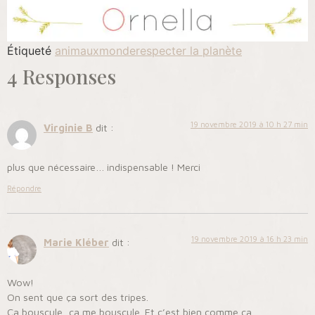
Étiqueté
animaux
monde
respecter la planète
4 Responses
19 novembre 2019 à 10 h 27 min
Virginie B
dit :
plus que nécessaire… indispensable ! Merci
Répondre
19 novembre 2019 à 16 h 23 min
Marie Kléber
dit :
Wow!
On sent que ça sort des tripes.
Ça bouscule, ça me bouscule. Et c’est bien comme ça.