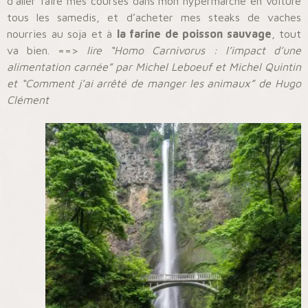
d’aller faire mes courses dans mon hypermarché en voiture
tous les samedis, et d’acheter mes steaks de vaches
nourries au soja et à
la farine de poisson sauvage
, tout
va bien. ==>
lire “Homo Carnivorus : l’impact d’une
alimentation carnée” par Michel Leboeuf et Michel Quintin
et “Comment j’ai arrêté de manger les animaux” de Hugo
Clément