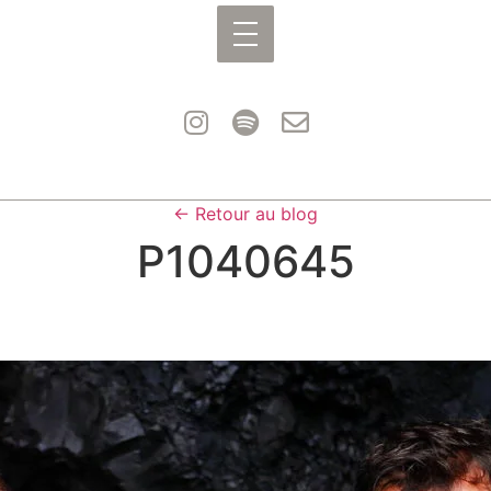
← Retour au blog
P1040645