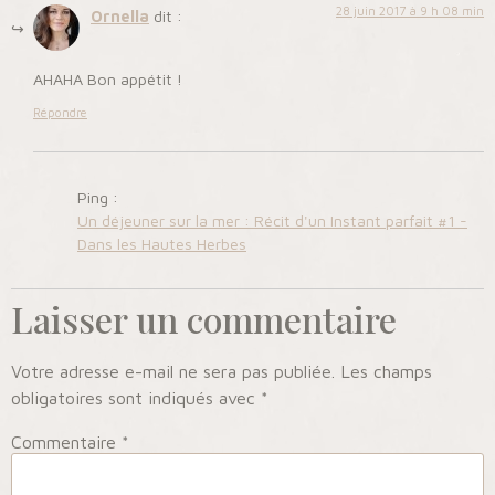
28 juin 2017 à 9 h 08 min
Ornella
dit :
AHAHA Bon appétit !
Répondre
Ping :
Un déjeuner sur la mer : Récit d'un Instant parfait #1 -
Dans les Hautes Herbes
Laisser un commentaire
Votre adresse e-mail ne sera pas publiée.
Les champs
obligatoires sont indiqués avec
*
Commentaire
*