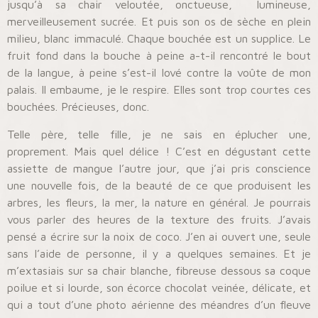
jusqu’à sa chair veloutée, onctueuse, lumineuse,
merveilleusement sucrée. Et puis son os de sèche en plein
milieu, blanc immaculé. Chaque bouchée est un supplice. Le
fruit fond dans la bouche à peine a-t-il rencontré le bout
de la langue, à peine s’est-il lové contre la voûte de mon
palais. Il embaume, je le respire. Elles sont trop courtes ces
bouchées. Précieuses, donc.
Telle père, telle fille, je ne sais en éplucher une,
proprement. Mais quel délice ! C’est en dégustant cette
assiette de mangue l’autre jour, que j’ai pris conscience
une nouvelle fois, de la beauté de ce que produisent les
arbres, les fleurs, la mer, la nature en général. Je pourrais
vous parler des heures de la texture des fruits. J’avais
pensé a écrire sur la noix de coco. J’en ai ouvert une, seule
sans l’aide de personne, il y a quelques semaines. Et je
m’extasiais sur sa chair blanche, fibreuse dessous sa coque
poilue et si lourde, son écorce chocolat veinée, délicate, et
qui a tout d’une photo aérienne des méandres d’un fleuve