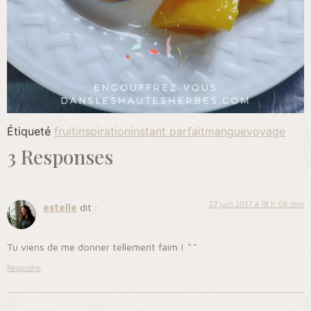
Étiqueté
fruit
inspiration
instant parfait
mangue
voyage
3 Responses
27 juin 2017 à 18 h 06 min
estelle
dit :
Tu viens de me donner tellement faim ! ^^
Répondre