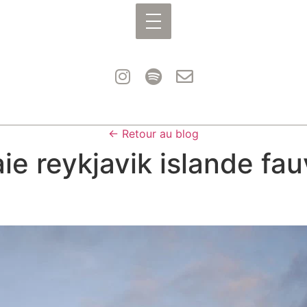
← Retour au blog
ie reykjavik islande fa