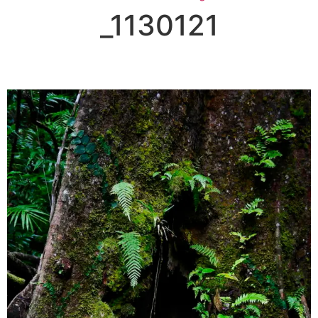
_1130121