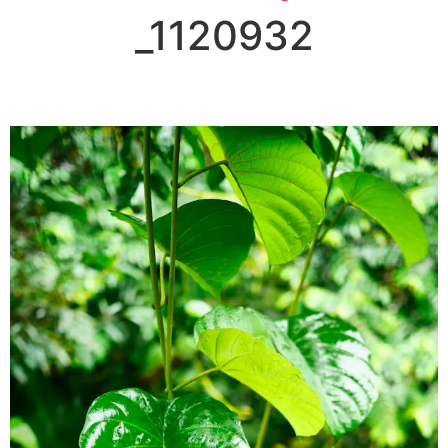
_1120932