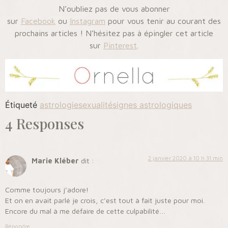
N’oubliez pas de vous abonner
sur
Facebook
ou
Instagram
pour vous tenir au courant des
prochains articles ! N’hésitez pas à épingler cet article
sur
Pinterest
.
Étiqueté
astrologie
sexualité
signes astrologiques
4 Responses
2 janvier 2020 à 10 h 31 min
Marie Kléber
dit :
Comme toujours j’adore!
Et on en avait parlé je crois, c’est tout à fait juste pour moi.
Encore du mal à me défaire de cette culpabilité…
Répondre