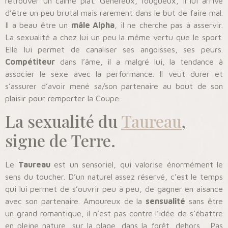
retrouver un calme plat. Généreux, fougueux, il lui arrive
d’être un peu brutal mais rarement dans le but de faire mal.
Il a beau être un
mâle Alpha
, il ne cherche pas à asservir.
La sexualité a chez lui un peu la même vertu que le sport.
Elle lui permet de canaliser ses angoisses, ses peurs.
Compétiteur
dans l’âme, il a malgré lui, la tendance à
associer le sexe avec la performance. Il veut durer et
s’assurer d’avoir mené sa/son partenaire au bout de son
plaisir pour remporter la Coupe.
La sexualité du
Taureau
,
signe de Terre.
Le
Taureau
est un sensoriel, qui valorise énormément le
sens du toucher. D’un naturel assez réservé, c’est le temps
qui lui permet de s’ouvrir peu à peu, de gagner en aisance
avec son partenaire. Amoureux de la
sensualité
sans être
un grand romantique, il n’est pas contre l’idée de s’ébattre
en pleine nature, sur la plage, dans la forêt, dehors… Pas