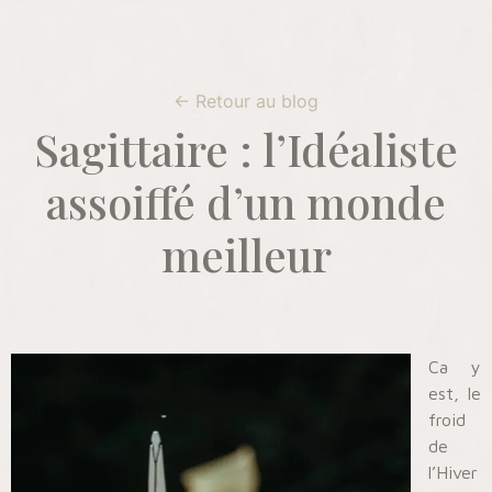
← Retour au blog
Sagittaire : l’Idéaliste
assoiffé d’un monde
meilleur
Ca y
est, le
froid
de
l’Hiver