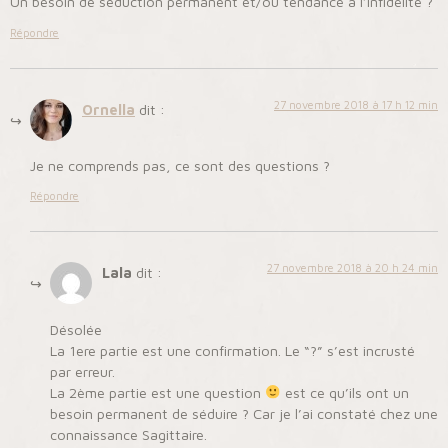
Un besoin de séduction permanent et/ou tendance à l’infidélité ?
Répondre
27 novembre 2018 à 17 h 12 min
Ornella
dit :
Je ne comprends pas, ce sont des questions ?
Répondre
27 novembre 2018 à 20 h 24 min
Lala
dit :
Désolée
La 1ere partie est une confirmation. Le “?” s’est incrusté
par erreur.
La 2ème partie est une question
est ce qu’ils ont un
besoin permanent de séduire ? Car je l’ai constaté chez une
connaissance Sagittaire.