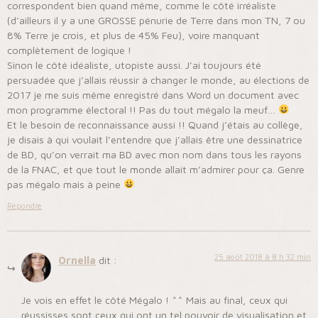
correspondent bien quand même, comme le côté irréaliste
(d’ailleurs il y a une GROSSE pénurie de Terre dans mon TN, 7 ou
8% Terre je crois, et plus de 45% Feu), voire manquant
complètement de logique !
Sinon le côté idéaliste, utopiste aussi. J’ai toujours été
persuadée que j’allais réussir à changer le monde, au élections de
2017 je me suis même enregistré dans Word un document avec
mon programme électoral !! Pas du tout mégalo la meuf…
Et le besoin de reconnaissance aussi !! Quand j’étais au collège,
je disais à qui voulait l’entendre que j’allais être une dessinatrice
de BD, qu’on verrait ma BD avec mon nom dans tous les rayons
de la FNAC, et que tout le monde allait m’admirer pour ça. Genre
pas mégalo mais à peine
Répondre
25 août 2018 à 8 h 32 min
Ornella
dit :
Je vois en effet le côté Mégalo ! ^^ Mais au final, ceux qui
réussisses sont ceux qui ont un tel pouvoir de visualisation et