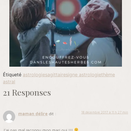
Étiqueté
astrologie
sagittaire
signe astrologie
thème
astral
21 Responses
18 décembre 2017 à 11 h 27 min
maman délire
dit :
J’ai pas mal reconnu mon mari oui !!!