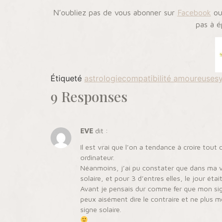
N’oubliez pas de vous abonner sur
Facebook
o
pas à é
Étiqueté
astrologie
compatibilité amoureuse
s
9 Responses
EVE
dit :
Il est vrai que l’on a tendance à croire tout
ordinateur.
Néanmoins, j’ai pu constater que dans ma vi
solaire, et pour 3 d’entres elles, le jour ét
Avant je pensais dur comme fer que mon signe 
peux aisément dire le contraire et ne plus 
signe solaire.