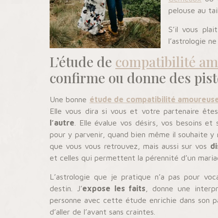
pelouse au tai
S’il vous pla
l’astrologie n
L’étude de
compatibilité a
confirme ou donne des piste
Une bonne
étude de compatibilité amoureus
Elle vous dira si vous et votre partenaire ête
l’autre
. Elle évalue vos désirs, vos besoins et 
pour y parvenir, quand bien même il souhaite y 
que vous vous retrouvez, mais aussi sur vos
d
et celles qui permettent la pérennité d’un maria
L’astrologie que je pratique n’a pas pour voca
destin. J’
expose les faits
, donne une interp
personne avec cette étude enrichie dans son p
d’aller de l’avant sans craintes.