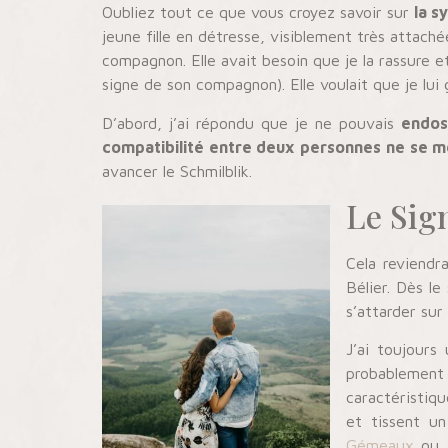
Oubliez tout ce que vous croyez savoir sur
la s
jeune fille en détresse, visiblement très attach
compagnon. Elle avait besoin que je la rassure et
signe de son compagnon). Elle voulait que je lui 
D’abord, j’ai répondu que je ne pouvais
endos
compatibilité entre deux personnes ne se me
avancer le Schmilblik.
Le Sig
Cela reviendr
Bélier. Dès le
s’attarder sur
J’ai toujours
probablement
caractéristiqu
et tissent u
Gémeaux
ou a