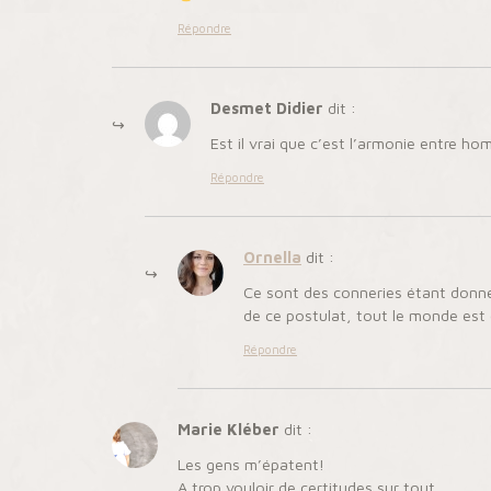
Répondre
Desmet Didier
dit :
Est il vrai que c’est l’armonie entre ho
Répondre
Ornella
dit :
Ce sont des conneries étant donné
de ce postulat, tout le monde est
Répondre
Marie Kléber
dit :
Les gens m’épatent!
A trop vouloir de certitudes sur tout…