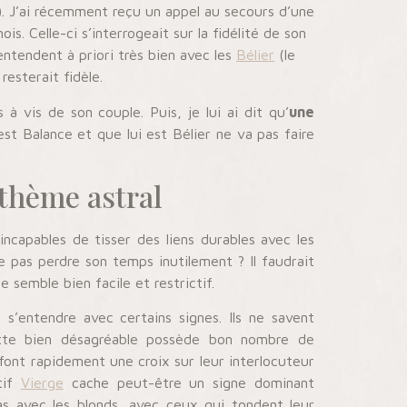
). J’ai récemment reçu un appel au secours d’une
. Celle-ci s’interrogeait sur la fidélité de son
entendent à priori très bien avec les
Bélier
(le
resterait fidèle.
 à vis de son couple. Puis, je lui ai dit qu’
une
 est Balance et que lui est Bélier ne va pas faire
 thème astral
capables de tisser des liens durables avec les
 ne pas perdre son temps inutilement ? Il faudrait
 semble bien facile et restrictif.
s’entendre avec certains signes. Ils ne savent
uette bien désagréable possède bon nombre de
 font rapidement une croix sur leur interlocuteur
tif
Vierge
cache peut-être un signe dominant
as avec les blonds, avec ceux qui tondent leur