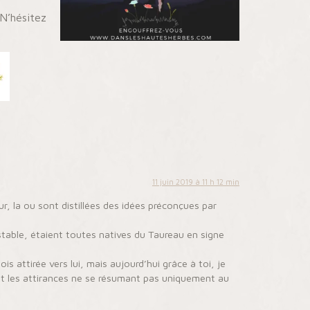
 N’hésitez
11 juin 2019 à 11 h 12 min
eur, la ou sont distillées des idées préconçues par
stable, étaient toutes natives du Taureau en signe
is attirée vers lui, mais aujourd’hui grâce à toi, je
 et les attirances ne se résumant pas uniquement au