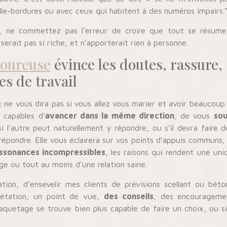
lle-bordures ou avec ceux qui habitent à des numéros impairs.
it, ne commettez pas l’erreur de croire que tout se résume 
e serait pas si riche, et n’apporterait rien à personne.
moureuse
évince les doutes, rassure,
s de travail
e
ne vous dira pas si vous allez vous marier et avoir beaucoup 
s capables d’
avancer dans la même direction
, de vous
sou
si l’autre peut naturellement y répondre, ou s’il devra faire d
répondre. Elle vous éclairera sur vos points d’appuis communs,
issonances incompressibles
, les raisons qui rendent une unio
ge ou tout au moins d’une relation saine.
tion, d’ensevelir mes clients de prévisions scellant ou béto
rétation, un point de vue,
des conseils
, des encouragemen
aquetage se trouve bien plus capable de faire un choix, ou 