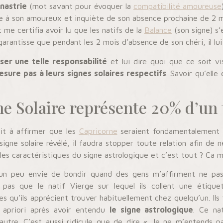
ynastrie
(mot savant pour évoquer la
compatibilité amoureuse
ée à son amoureux et inquiète de son absence prochaine de 2 mois
 me certifia avoir lu que les natifs de la
Balance
(son signe) s’
garantisse que pendant les 2 mois d’absence de son chéri, il lui 
ser une telle responsabilité
et lui dire quoi que ce soit vis
sure pas à leurs signes solaires respectifs
. Savoir qu’elle
ne Solaire représente 20% d’un
ait à affirmer que les
Capricorne
seraient fondamentalement in
 signe solaire révélé, il faudra stopper toute relation afin de
 les caractéristiques du signe astrologique et c’est tout ? Ca me
 un peu envie de bondir quand des gens m’affirment ne pas 
 pas que le natif Vierge sur lequel ils collent une étiq
es qu’ils apprécient trouver habituellement chez quelqu’un. Ils
n apriori après avoir entendu
le signe astrologique
. Ce na
utre. C’est aussi ridicule que de dire « Je ne m’entends p